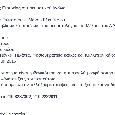
 Εταιρείας Αντιρευματικού Αγώνα
 Γαλατσίου κ. Μάνου Ελευθερίου
ίκων και παιδιών» του ρευματολόγου και Μέλους του Δ.Σ.
τρου
έτρου
 κιόσκι
όγκα, Πιλάτες, Φυσιοθεραπεία καθώς και Καλλιτεχνική δρ
ημα 2016»
ρπάτημα είναι η ιδανικότερη και η πιο απλή μορφή άσκηση
α «άνετο» ζευγάρι παπούτσια.
τήσουμε, να ανταλλάξουμε απόψεις, να παίξουμε και να δ
το 210 8237302, 210 2222011
 Γαλατσίου