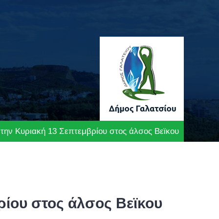
την Κυριακή 13 Σεπτεμβρίου στος άλσος Βεϊκου
ρίου στος άλσος Βεϊκου