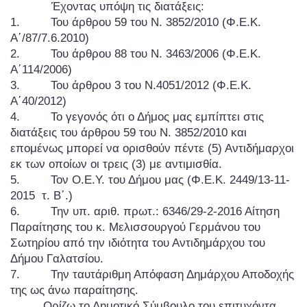
Έχοντας υπόψη τις διατάξεις:
1.
Του άρθρου 59 του Ν. 3852/2010 (Φ.Ε.Κ.
Α΄/87/7.6.2010)
2.
Του άρθρου 88 του Ν. 3463/2006 (Φ.Ε.Κ.
Α΄114/2006)
3.
Του άρθρου 3 του Ν.4051/2012 (Φ.Ε.Κ.
Α΄40/2012)
4.
Το γεγονός ότι ο Δήμος μας εμπίπτει στις
διατάξεις του άρθρου 59 του Ν. 3852/2010 και
επομένως μπορεί να ορισθούν πέντε (5) Αντιδήμαρχοι
εκ των οποίων οι τρεις (3) με αντιμισθία.
5.
Τον Ο.Ε.Υ. του Δήμου μας (Φ.Ε.Κ. 2449/13-11-
2015 τ. Β΄.)
6.
Την υπ. αριθ. πρωτ.: 6346/29-2-2016 Αίτηση
Παραίτησης του κ. Μελισσουργού Γερμάνου του
Σωτηρίου από την ιδιότητα του Αντιδημάρχου του
Δήμου Γαλατσίου.
7.
Την ταυτάριθμη Απόφαση Δημάρχου Αποδοχής
της ως άνω παραίτησης.
Ορίζω το Δημοτικό Σύμβουλο του επιτυχόντα