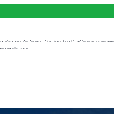
 περικλείεται από τις οδούς Λυκούργου – Ύδρας – Απειράνθου και Ελ. Βενιζέλου και για το οποίο υπεγράφ
νη και καλαίσθητη πλατεία.