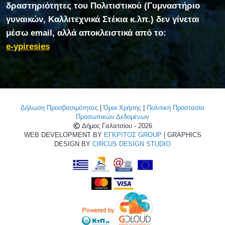
δραστηριότητες του Πολιτιστικού (Γυμναστήριο
γυναικών, Καλλιτεχνικά Στέκια κ.λπ.) δεν γίνεται
μέσω email, αλλά αποκλειστικά από το:
e-ypiresies
Δήλωση Προσβασιμότητας
|
Όροι Χρήσης
|
Πολιτική Προστασία
Προσωπικών Δεδομένων
Δήμος Γαλατσίου - 2026
WEB DEVELOPMENT BY
ΕΓΚΡΙΤΟΣ GROUP
| GRAPHICS
DESIGN BY
CIRCUS DESIGN STUDIO