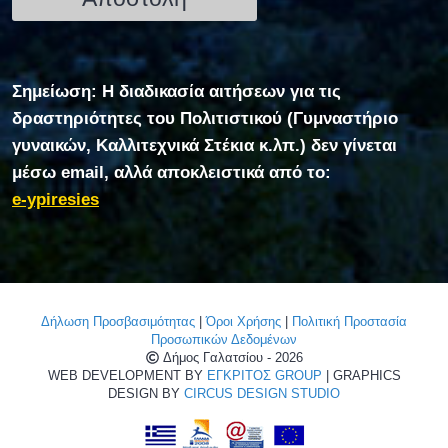
Σημείωση: Η διαδικασία αιτήσεων για τις
δραστηριότητες του Πολιτιστικού (Γυμναστήριο
γυναικών, Καλλιτεχνικά Στέκια κ.λπ.) δεν γίνεται
μέσω email, αλλά αποκλειστικά από το:
e-ypiresies
Δήλωση Προσβασιμότητας
|
Όροι Χρήσης
|
Πολιτική Προστασία
Προσωπικών Δεδομένων
Δήμος Γαλατσίου - 2026
WEB DEVELOPMENT BY
ΕΓΚΡΙΤΟΣ GROUP
| GRAPHICS
DESIGN BY
CIRCUS DESIGN STUDIO