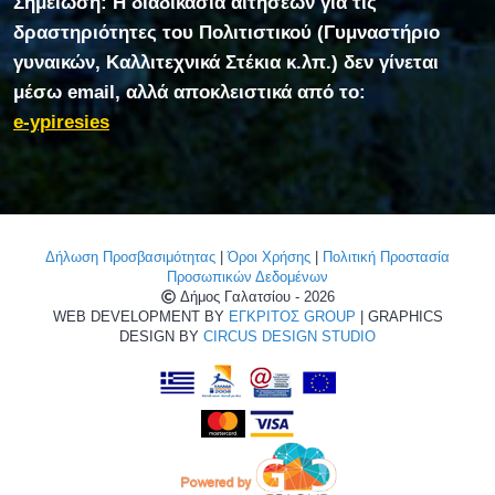
Σημείωση: Η διαδικασία αιτήσεων για τις
δραστηριότητες του Πολιτιστικού (Γυμναστήριο
γυναικών, Καλλιτεχνικά Στέκια κ.λπ.) δεν γίνεται
μέσω email, αλλά αποκλειστικά από το:
e-ypiresies
Δήλωση Προσβασιμότητας
|
Όροι Χρήσης
|
Πολιτική Προστασία
Προσωπικών Δεδομένων
Δήμος Γαλατσίου - 2026
WEB DEVELOPMENT BY
ΕΓΚΡΙΤΟΣ GROUP
| GRAPHICS
DESIGN BY
CIRCUS DESIGN STUDIO