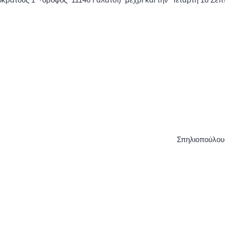
οκράτους 1
όροφος 11146 Γαλάτσι) μέχρι και την Τετάρτη 16 Σεπ
Σπηλιοπούλου-Χρυσάγη Κω