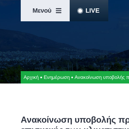
Μετάβαση
Άλμα
στο
στη
Μενού
LIVE
περιεχόμενο
γραμμή
πλοήγησης
Αρχική
Ενημέρωση
Ανακοίνωση υποβολής πρ
Ανακοίνωση υποβολής προ