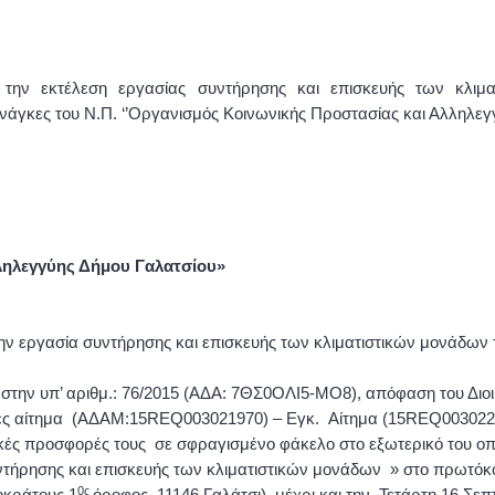
ην εκτέλεση εργασίας συντήρησης και επισκευής των κλιμ
νάγκες του Ν.Π. ‘’Οργανισμός Κοινωνικής Προστασίας και Αλληλεγγ
ληλεγγύης Δήμου Γαλατσίου»
 ,την εργασία συντήρησης και επισκευής των κλιματιστικών μονάδ
 στην υπ’ αριθμ.: 76/2015 (ΑΔΑ: 7ΘΣ0ΟΛΙ5-ΜΟ8), απόφαση του Διοι
ς αίτημα (ΑΔΑΜ:15
REQ
003021970) – Εγκ. Αίτημα (15
REQ
003022
κές προσφορές τους σε σφραγισμένο φάκελο στο εξωτερικό του οπ
ντήρησης και επισκευής των κλιματιστικών μονάδων » στο πρωτόκ
0ς