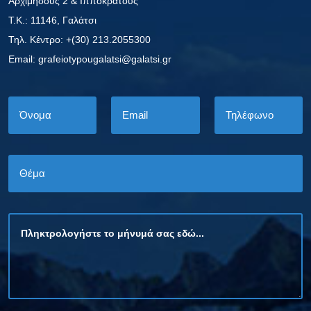
Αρχιμήδους 2 & Ιπποκράτους
Τ.Κ.: 11146, Γαλάτσι
Τηλ. Κέντρο: +(30) 213.2055300
Εmail: grafeiotypougalatsi@galatsi.gr