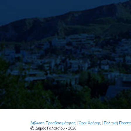
Δήλωση Προσβασιμότητας
|
Όροι Χρήσης
|
Πολιτική Προσ
Δήμος Γαλατσίου - 2026