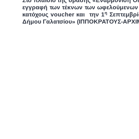
Στο πλαίσιο της δράσης «Εναρμόνιση Οι
εγγραφή των τέκνων των ωφελούμενων σ
η
κατόχους
voucher
και την 1
Σεπτεμβρί
Δήμου Γαλατσίου» (ΙΠΠΟΚΡΑΤΟΥΣ-ΑΡΧΙ
Η ΠΡΟΕ
ΣΠΗΛΙΟΠΟΥΛΟΥ-ΧΡΥ