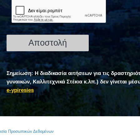
Σημείωση: Η διαδικασία αιτήσεων για τις δραστηριό
γυναικών, Καλλιτεχνικά Στέκια κ.λπ.) δεν γίνεται μέ
e-ypiresies
τασία Προσωπικών Δεδομένων