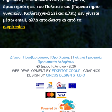
δραστηριότητες του Πολιτιστικού (Γυμναστήριο
γυναικών, Καλλιτεχνικά Στέκια κ.λπ.) δεν γίνεται
μέσω email, αλλά αποκλειστικά από το:
e-ypiresies
Δήλωση Προσβασιμότητας
|
Όροι Χρήσης
|
Πολιτική Προστασία
Προσωπικών Δεδομένων
Δήμος Γαλατσίου - 2026
WEB DEVELOPMENT BY
ΕΓΚΡΙΤΟΣ GROUP
| GRAPHICS
DESIGN BY
CIRCUS DESIGN STUDIO