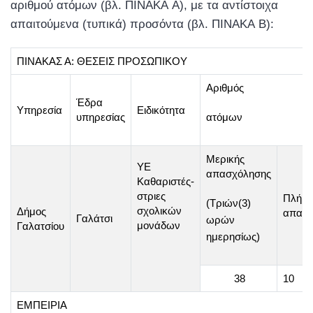
αριθμού ατόμων (βλ. ΠΙΝΑΚΑ Α), με τα αντίστοιχα
απαιτούμενα (τυπικά) προσόντα (βλ. ΠΙΝΑΚΑ Β):
ΠΙΝΑΚΑΣ Α: ΘΕΣΕΙΣ ΠΡΟΣΩΠΙΚΟΥ
Αριθμός
Έδρα
Υπηρεσία
Ειδικότητα
υπηρεσίας
ατόμων
Μερικής
ΥΕ
απασχόλησης
Καθαριστές-
στριες
Πλήρο
(Τριών(3)
σχολικών
Δήμος
απασχ
Γαλάτσι
ωρών
μονάδων
Γαλατσίου
ημερησίως)
38
10
ΕΜΠΕΙΡΙΑ