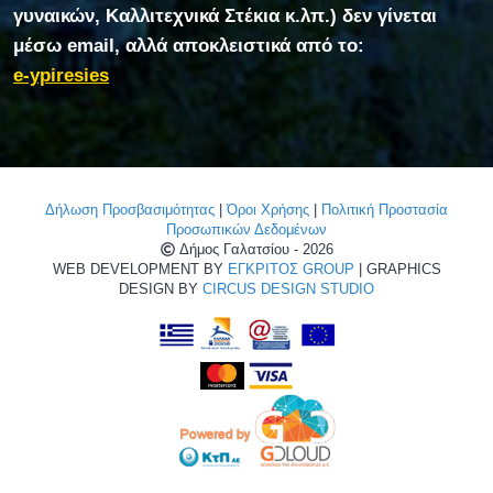
γυναικών, Καλλιτεχνικά Στέκια κ.λπ.) δεν γίνεται
μέσω email, αλλά αποκλειστικά από το:
e-ypiresies
Δήλωση Προσβασιμότητας
|
Όροι Χρήσης
|
Πολιτική Προστασία
Προσωπικών Δεδομένων
Δήμος Γαλατσίου - 2026
WEB DEVELOPMENT BY
ΕΓΚΡΙΤΟΣ GROUP
| GRAPHICS
DESIGN BY
CIRCUS DESIGN STUDIO