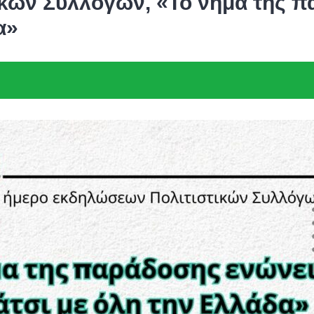
ικών Συλλόγων, «Το νήμα της π
α»