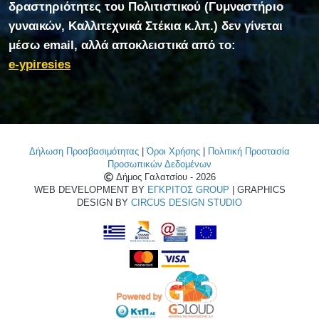
δραστηριότητες του Πολιτιστικού (Γυμναστήριο
γυναικών, Καλλιτεχνικά Στέκια κ.λπ.) δεν γίνεται
μέσω email, αλλά αποκλειστικά από το:
e-ypiresies
Δήλωση Προσβασιμότητας
|
Όροι Χρήσης
|
Πολιτική Προστασία
Προσωπικών Δεδομένων
Δήμος Γαλατσίου - 2026
WEB DEVELOPMENT BY
ΕΓΚΡΙΤΟΣ GROUP
| GRAPHICS
DESIGN BY
CIRCUS DESIGN STUDIO