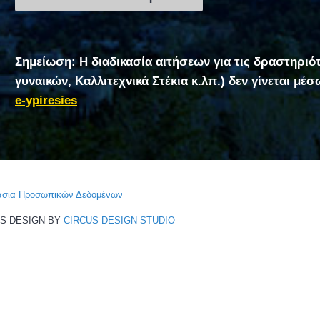
Σημείωση: Η διαδικασία αιτήσεων για τις δραστηριό
γυναικών, Καλλιτεχνικά Στέκια κ.λπ.) δεν γίνεται μέ
e-ypiresies
τασία Προσωπικών Δεδομένων
CS DESIGN BY
CIRCUS DESIGN STUDIO