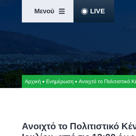
Μετάβαση
Άλμα
στο
στη
Μενού
LIVE
περιεχόμενο
γραμμή
πλοήγησης
Αρχική
Ενημέρωση
Ανοιχτό το Πολιτιστικό 
Ανοιχτό το Πολιτιστικό Κέ