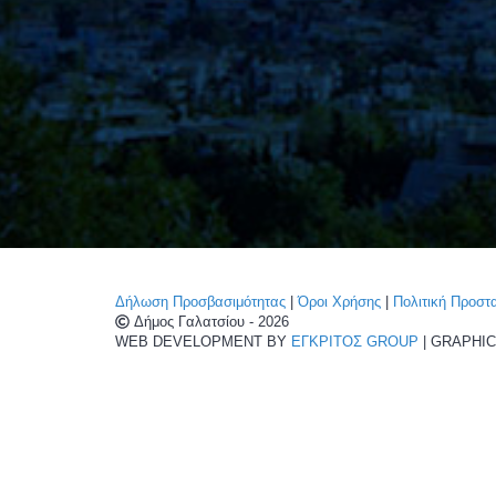
Δήλωση Προσβασιμότητας
|
Όροι Χρήσης
|
Πολιτική Προσ
Δήμος Γαλατσίου - 2026
WEB DEVELOPMENT BY
ΕΓΚΡΙΤΟΣ GROUP
| GRAPHI