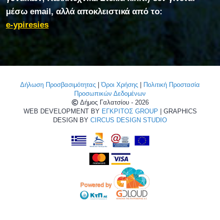
μέσω email, αλλά αποκλειστικά από το:
e-ypiresies
Δήλωση Προσβασιμότητας
|
Όροι Χρήσης
|
Πολιτική Προστασία
Προσωπικών Δεδομένων
Δήμος Γαλατσίου - 2026
WEB DEVELOPMENT BY
ΕΓΚΡΙΤΟΣ GROUP
| GRAPHICS
DESIGN BY
CIRCUS DESIGN STUDIO