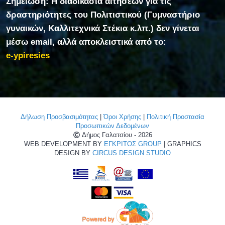
Σημείωση: Η διαδικασία αιτήσεων για τις
δραστηριότητες του Πολιτιστικού (Γυμναστήριο
γυναικών, Καλλιτεχνικά Στέκια κ.λπ.) δεν γίνεται
μέσω email, αλλά αποκλειστικά από το:
e-ypiresies
Δήλωση Προσβασιμότητας
|
Όροι Χρήσης
|
Πολιτική Προστασία
Προσωπικών Δεδομένων
Δήμος Γαλατσίου - 2026
WEB DEVELOPMENT BY
ΕΓΚΡΙΤΟΣ GROUP
| GRAPHICS
DESIGN BY
CIRCUS DESIGN STUDIO