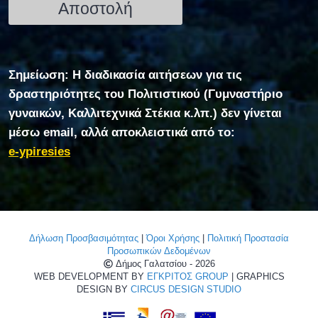
Σημείωση: Η διαδικασία αιτήσεων για τις
δραστηριότητες του Πολιτιστικού (Γυμναστήριο
γυναικών, Καλλιτεχνικά Στέκια κ.λπ.) δεν γίνεται
μέσω email, αλλά αποκλειστικά από το:
e-ypiresies
Δήλωση Προσβασιμότητας
|
Όροι Χρήσης
|
Πολιτική Προστασία
Προσωπικών Δεδομένων
Δήμος Γαλατσίου - 2026
WEB DEVELOPMENT BY
ΕΓΚΡΙΤΟΣ GROUP
| GRAPHICS
DESIGN BY
CIRCUS DESIGN STUDIO