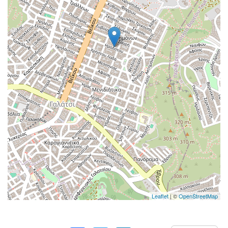
Leaflet
| ©
OpenStreetMap