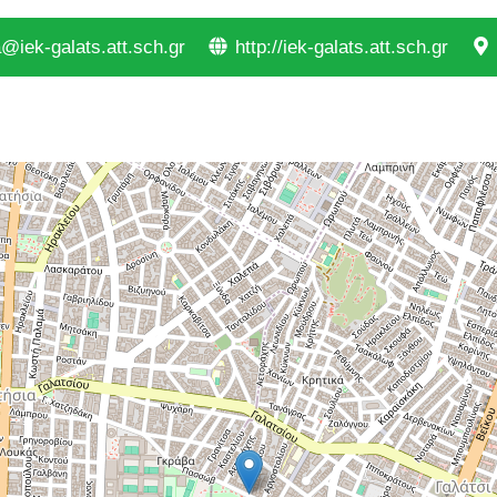
iek-galats.att.sch.gr
http://iek-galats.att.sch.gr