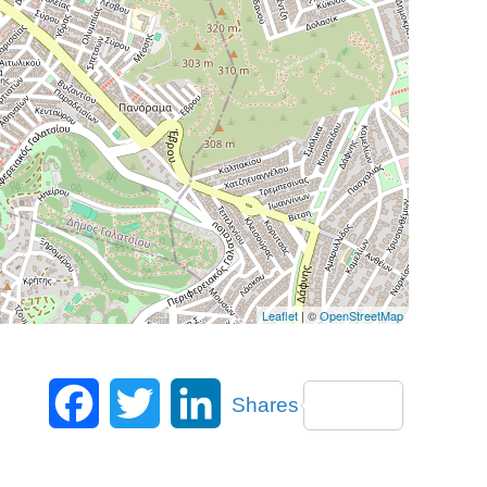
Leaflet
| ©
OpenStreetMap
Facebook
Twitter
LinkedIn
Shares