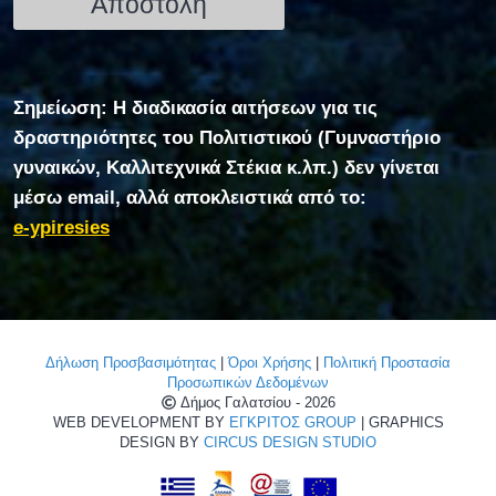
Σημείωση: Η διαδικασία αιτήσεων για τις
δραστηριότητες του Πολιτιστικού (Γυμναστήριο
γυναικών, Καλλιτεχνικά Στέκια κ.λπ.) δεν γίνεται
μέσω email, αλλά αποκλειστικά από το:
e-ypiresies
Δήλωση Προσβασιμότητας
|
Όροι Χρήσης
|
Πολιτική Προστασία
Προσωπικών Δεδομένων
Δήμος Γαλατσίου - 2026
WEB DEVELOPMENT BY
ΕΓΚΡΙΤΟΣ GROUP
| GRAPHICS
DESIGN BY
CIRCUS DESIGN STUDIO