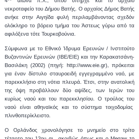
4
αιώνα π.Χ., όπου υπήρχε και το αρχαίο
νεκροταφείο του Δήμου Βατής. Ο αρχαίος Δήμος Βατής
ανήκε στην Αιγηίδα φυλή περιλαμβάνοντας σχεδόν
ολόκληρο το βόρειο τμήμα του Άστεως γύρω από τα
αφιλόξενα τότε Τουρκοβούνια.
Σύμφωνα με το Εθνικό Ίδρυμα Ερευνών / Ινστιτούτο
Βυζαντινών Ερευνών (ΙΒΕ/ΕΙΕ) και την Καρακατσάνη-
Βασιλάκη (2002) (πηγή: http://www.eie.gr), πρόκειται
για έναν δίστυλο σταυροειδή εγγεγραμμένο ναό, με
παρεκκλήσιο στη νότια πλευρά. Έτσι, στην ανατολική
της όψη προβάλλουν δύο αψίδες, των Ιερών του
κυρίως ναού και του παρεκκλησίου. Ο τρούλος του
ναού είναι αθηναϊκός και το σύστημα τοιχοδομίας
πλινθοπερίκλειστο.
Ο Ορλάνδος χρονολόγησε το μνημείο στο τρίτο
τέταρτο του 12ου αι., ακριβώς όπως και ο Megaw το