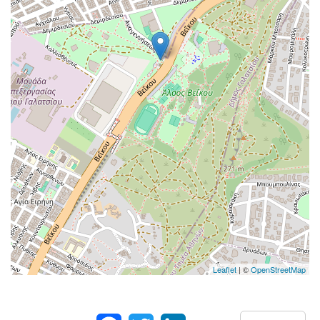
Leaflet
| ©
OpenStreetMap
Facebook
Twitter
LinkedIn