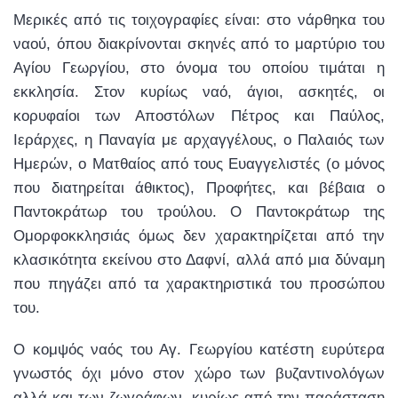
Μερικές από τις τοιχογραφίες είναι: στο νάρθηκα του
ναού, όπου διακρίνονται σκηνές από το μαρτύριο του
Αγίου Γεωργίου, στο όνομα του οποίου τιμάται η
εκκλησία. Στον κυρίως ναό, άγιοι, ασκητές, οι
κορυφαίοι των Αποστόλων Πέτρος και Παύλος,
Ιεράρχες, η Παναγία με αρχαγγέλους, ο Παλαιός των
Ημερών, ο Ματθαίος από τους Ευαγγελιστές (ο μόνος
που διατηρείται άθικτος), Προφήτες, και βέβαια ο
Παντοκράτωρ του τρούλου. Ο Παντοκράτωρ της
Ομορφοκκλησιάς όμως δεν χαρακτηρίζεται από την
κλασικότητα εκείνου στο Δαφνί, αλλά από μια δύναμη
που πηγάζει από τα χαρακτηριστικά του προσώπου
του.
Ο κομψός ναός του Αγ. Γεωργίου κατέστη ευρύτερα
γνωστός όχι μόνο στον χώρο των βυζαντινολόγων
αλλά και των ζωγράφων, κυρίως από την παράσταση