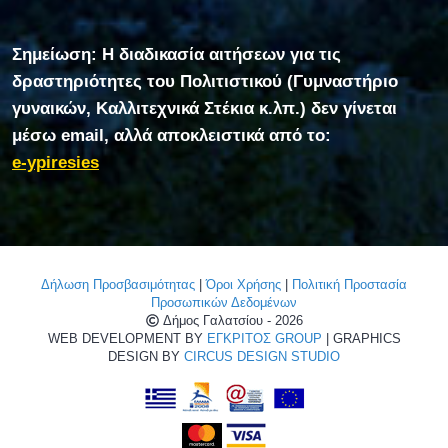
Σημείωση: Η διαδικασία αιτήσεων για τις
δραστηριότητες του Πολιτιστικού (Γυμναστήριο
γυναικών, Καλλιτεχνικά Στέκια κ.λπ.) δεν γίνεται
μέσω email, αλλά αποκλειστικά από το:
e-ypiresies
Δήλωση Προσβασιμότητας
|
Όροι Χρήσης
|
Πολιτική Προστασία
Προσωπικών Δεδομένων
Δήμος Γαλατσίου - 2026
WEB DEVELOPMENT BY
ΕΓΚΡΙΤΟΣ GROUP
| GRAPHICS
DESIGN BY
CIRCUS DESIGN STUDIO