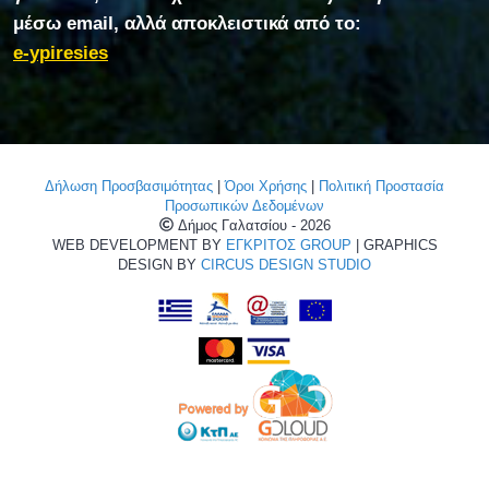
μέσω email, αλλά αποκλειστικά από το:
e-ypiresies
Δήλωση Προσβασιμότητας
|
Όροι Χρήσης
|
Πολιτική Προστασία
Προσωπικών Δεδομένων
Δήμος Γαλατσίου - 2026
WEB DEVELOPMENT BY
ΕΓΚΡΙΤΟΣ GROUP
| GRAPHICS
DESIGN BY
CIRCUS DESIGN STUDIO