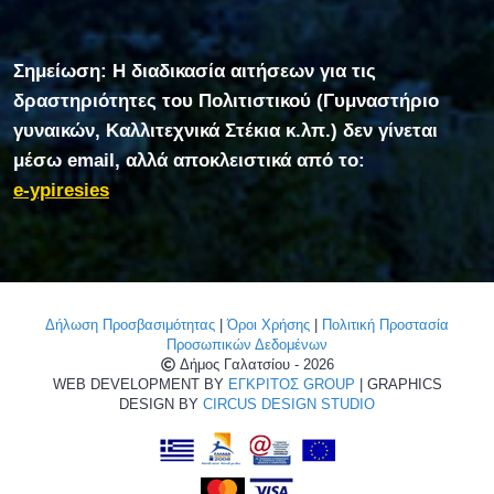
Σημείωση: Η διαδικασία αιτήσεων για τις
δραστηριότητες του Πολιτιστικού (Γυμναστήριο
γυναικών, Καλλιτεχνικά Στέκια κ.λπ.) δεν γίνεται
μέσω email, αλλά αποκλειστικά από το:
e-ypiresies
Δήλωση Προσβασιμότητας
|
Όροι Χρήσης
|
Πολιτική Προστασία
Προσωπικών Δεδομένων
Δήμος Γαλατσίου - 2026
WEB DEVELOPMENT BY
ΕΓΚΡΙΤΟΣ GROUP
| GRAPHICS
DESIGN BY
CIRCUS DESIGN STUDIO