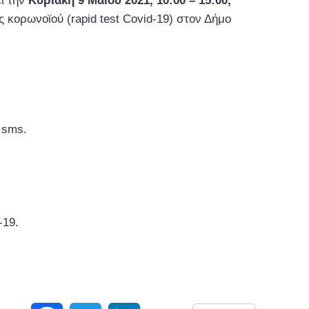
ι την
Κυριακή 9 Μαΐου 2021, 10:00 – 15:00,
ς κορωνοϊού (rapid test Covid-19) στον Δήμο
ω sms.
-19.
Facebook
Twitter
LinkedIn