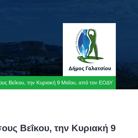
σους Βεΐκου, την Κυριακή 9 Μαΐου, από τον ΕΟΔΥ
σους Βεΐκου, την Κυριακή 9