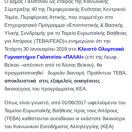
Ο Δήμος Γαλατσίου ως εταίρος της Κοινωνικής
Σύμπραξης 40 της Περιφερειακής Ενότητας Κεντρικού
Τομέα, Περιφέρειας Αττικής, που συμμετέχει στο
Επιχειρησιακό Πρόγραμμα «Επισιτιστικής & Βασικής
Υλικής Συνδρομής για το Ταμείο Ευρωπαϊκής Βοήθειας
για Απόρους (ΤΕΒΑ/FEAD)»,ενημερώνει ότι την
Τετάρτη 30 Ιανουαρίου 2019 στο
Κλειστό Ολυμπιακό
Γυμναστήριο Γαλατσίου «ΠΑΛΑΙ»
(επί της Λεωφ.
Βεϊκου –απέναντι από το Άλσος Βεϊκου), θα
πραγματοποιηθεί δωρεάν διανομή Προϊόντων ΤΕΒΑ,
αποκλειστικά στις εξαμελείς οικογένειες
,
δικαιούχους του προγράμματος ΚΕΑ.
Όπως είναι γνωστό, από 01/06/2017 ωφελούμενοι του
Ταμείου Ευρωπαϊκής Βοήθειας προς τους Απόρους
(ΤΕΒΑ) καθίστανται αυτοδίκαια οι εκάστοτε δικαιούχοι
του Κοινωνικού Εισοδήματος Αλληλεγγύης (ΚΕΑ)