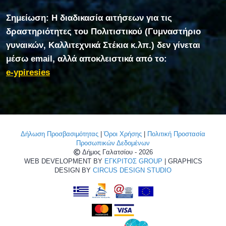
Σημείωση: Η διαδικασία αιτήσεων για τις
δραστηριότητες του Πολιτιστικού (Γυμναστήριο
γυναικών, Καλλιτεχνικά Στέκια κ.λπ.) δεν γίνεται
μέσω email, αλλά αποκλειστικά από το:
e-ypiresies
Δήλωση Προσβασιμότητας
|
Όροι Χρήσης
|
Πολιτική Προστασία
Προσωπικών Δεδομένων
Δήμος Γαλατσίου - 2026
WEB DEVELOPMENT BY
ΕΓΚΡΙΤΟΣ GROUP
| GRAPHICS
DESIGN BY
CIRCUS DESIGN STUDIO