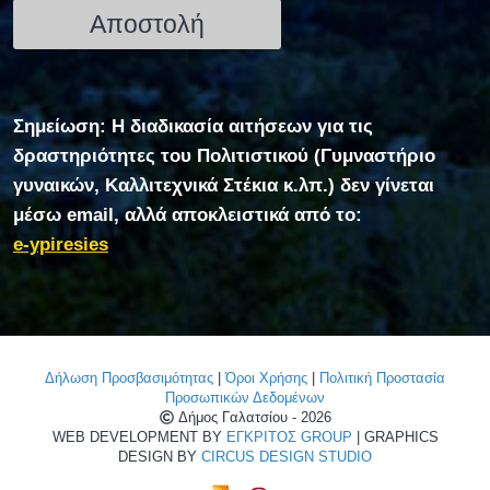
Σημείωση: Η διαδικασία αιτήσεων για τις
δραστηριότητες του Πολιτιστικού (Γυμναστήριο
γυναικών, Καλλιτεχνικά Στέκια κ.λπ.) δεν γίνεται
μέσω email, αλλά αποκλειστικά από το:
e-ypiresies
Δήλωση Προσβασιμότητας
|
Όροι Χρήσης
|
Πολιτική Προστασία
Προσωπικών Δεδομένων
Δήμος Γαλατσίου - 2026
WEB DEVELOPMENT BY
ΕΓΚΡΙΤΟΣ GROUP
| GRAPHICS
DESIGN BY
CIRCUS DESIGN STUDIO