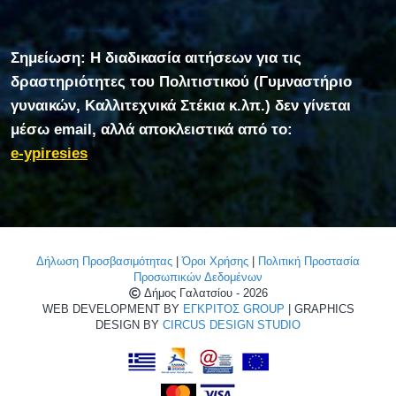
Σημείωση: Η διαδικασία αιτήσεων για τις
δραστηριότητες του Πολιτιστικού (Γυμναστήριο
γυναικών, Καλλιτεχνικά Στέκια κ.λπ.) δεν γίνεται
μέσω email, αλλά αποκλειστικά από το:
e-ypiresies
Δήλωση Προσβασιμότητας
|
Όροι Χρήσης
|
Πολιτική Προστασία
Προσωπικών Δεδομένων
Δήμος Γαλατσίου - 2026
WEB DEVELOPMENT BY
ΕΓΚΡΙΤΟΣ GROUP
| GRAPHICS
DESIGN BY
CIRCUS DESIGN STUDIO