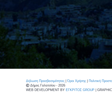
Δήλωση Προσβασιμότητας
|
Όροι Χρήσης
|
Πολιτική Προσ
Δήμος Γαλατσίου - 2026
WEB DEVELOPMENT BY
ΕΓΚΡΙΤΟΣ GROUP
| GRAPHI