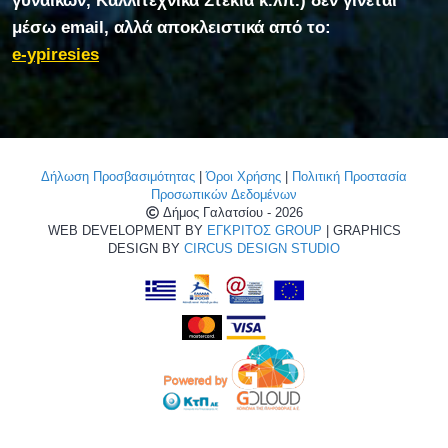
γυναικών, Καλλιτεχνικά Στέκια κ.λπ.) δεν γίνεται
μέσω email, αλλά αποκλειστικά από το:
e-ypiresies
Δήλωση Προσβασιμότητας
|
Όροι Χρήσης
|
Πολιτική Προστασία
Προσωπικών Δεδομένων
Δήμος Γαλατσίου - 2026
WEB DEVELOPMENT BY
ΕΓΚΡΙΤΟΣ GROUP
| GRAPHICS
DESIGN BY
CIRCUS DESIGN STUDIO