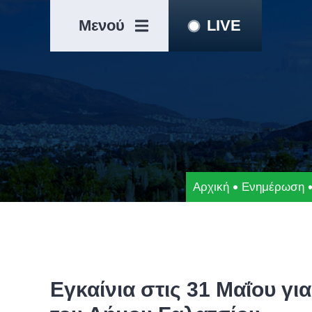
Μετάβαση
Άλμα
στο
στη
Μενού
LIVE
περιεχόμενο
γραμμή
πλοήγησης
Αρχική
Ενημέρωση
Εγκαίνια στις 31 Μαΐου γι