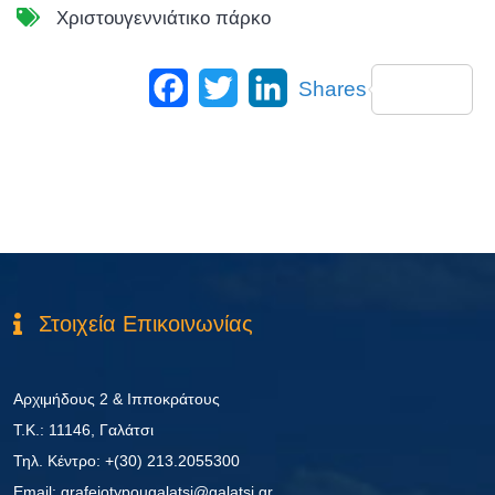
Χριστουγεννιάτικο πάρκο
Facebook
Twitter
LinkedIn
Shares
Στοιχεία Επικοινωνίας
Αρχιμήδους 2 & Ιπποκράτους
Τ.Κ.: 11146, Γαλάτσι
Τηλ. Κέντρο: +(30) 213.2055300
Εmail: grafeiotypougalatsi@galatsi.gr