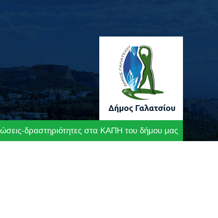
ώσεις-δραστηριότητες στα ΚΑΠΗ του δήμου μας