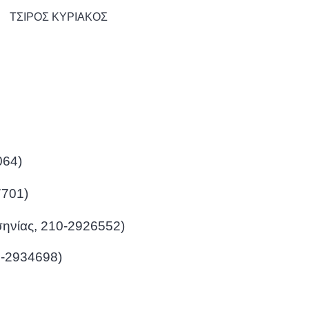
ΤΣΙΡΟΣ ΚΥΡΙΑΚΟΣ
064)
7701)
σηνίας, 210-2926552)
-2934698)