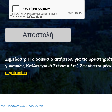
Σημείωση: Η διαδικασία αιτήσεων για τις δραστηριό
γυναικών, Καλλιτεχνικά Στέκια κ.λπ.) δεν γίνεται μέ
e-ypiresies
τασία Προσωπικών Δεδομένων