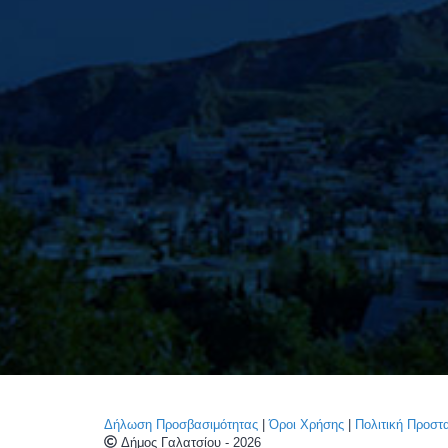
Δήλωση Προσβασιμότητας
|
Όροι Χρήσης
|
Πολιτική Προσ
Δήμος Γαλατσίου - 2026