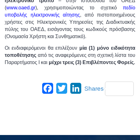
ηλεκτρονικό τρόπο
– στην ιστοσελίδα του ΟΑΕΔ
(
www.oaed.gr
), χρησιμοποιώντας το σχετικό
πεδίο
υποβολής ηλεκτρονικής αίτησης
, από πιστοποιημένους
χρήστες στις Ηλεκτρονικές Υπηρεσίες της Διαδικτυακής
πύλης του ΟΑΕΔ, εισάγοντας τους κωδικούς πρόσβασης
(Ονομασία Χρήστη και Συνθηματικό).
Οι ενδιαφερόμενοι θα επιλέξουν
μία (1) μόνο ειδικότητα
τοποθέτησης
από τις αναφερόμενες στη σχετική λίστα του
Παραρτήματος Ι και
μέχρι τρεις (3) Επιβλέποντες Φορείς.
Facebook
Twitter
LinkedIn
Shares