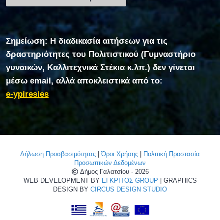
Σημείωση: Η διαδικασία αιτήσεων για τις
δραστηριότητες του Πολιτιστικού (Γυμναστήριο
γυναικών, Καλλιτεχνικά Στέκια κ.λπ.) δεν γίνεται
μέσω email, αλλά αποκλειστικά από το:
e-ypiresies
Δήλωση Προσβασιμότητας
|
Όροι Χρήσης
|
Πολιτική Προστασία
Προσωπικών Δεδομένων
Δήμος Γαλατσίου - 2026
WEB DEVELOPMENT BY
ΕΓΚΡΙΤΟΣ GROUP
| GRAPHICS
DESIGN BY
CIRCUS DESIGN STUDIO