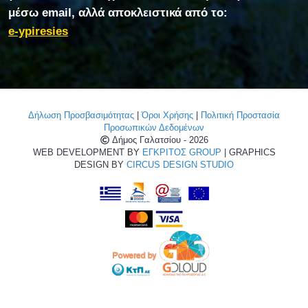
μέσω email, αλλά αποκλειστικά από το:
e-ypiresies
Δήλωση Προσβασιμότητας
|
Όροι Χρήσης
|
Πολιτική Προστασία
Προσωπικών Δεδομένων
Δήμος Γαλατσίου - 2026
WEB DEVELOPMENT BY
ΕΓΚΡΙΤΟΣ GROUP
| GRAPHICS
DESIGN BY
CIRCUS DESIGN STUDIO