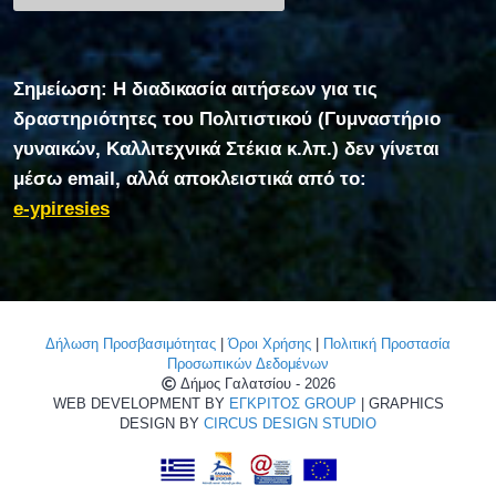
Σημείωση: Η διαδικασία αιτήσεων για τις
δραστηριότητες του Πολιτιστικού (Γυμναστήριο
γυναικών, Καλλιτεχνικά Στέκια κ.λπ.) δεν γίνεται
μέσω email, αλλά αποκλειστικά από το:
e-ypiresies
Δήλωση Προσβασιμότητας
|
Όροι Χρήσης
|
Πολιτική Προστασία
Προσωπικών Δεδομένων
Δήμος Γαλατσίου - 2026
WEB DEVELOPMENT BY
ΕΓΚΡΙΤΟΣ GROUP
| GRAPHICS
DESIGN BY
CIRCUS DESIGN STUDIO