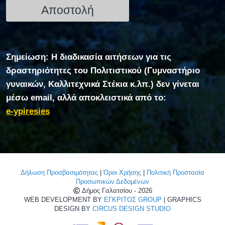
Σημείωση: Η διαδικασία αιτήσεων για τις
δραστηριότητες του Πολιτιστικού (Γυμναστήριο
γυναικών, Καλλιτεχνικά Στέκια κ.λπ.) δεν γίνεται
μέσω email, αλλά αποκλειστικά από το:
e-ypiresies
Δήλωση Προσβασιμότητας
|
Όροι Χρήσης
|
Πολιτική Προστασία
Προσωπικών Δεδομένων
Δήμος Γαλατσίου - 2026
WEB DEVELOPMENT BY
ΕΓΚΡΙΤΟΣ GROUP
| GRAPHICS
DESIGN BY
CIRCUS DESIGN STUDIO