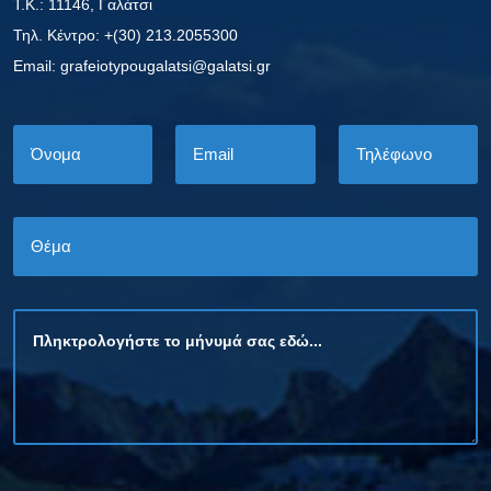
Τ.Κ.: 11146, Γαλάτσι
Τηλ. Κέντρο: +(30) 213.2055300
Εmail: grafeiotypougalatsi@galatsi.gr