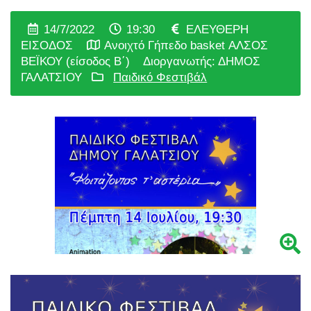
14/7/2022
19:30
ΕΛΕΥΘΕΡΗ
ΕΙΣΟΔΟΣ
Ανοιχτό Γήπεδο basket ΑΛΣΟΣ
ΒΕΪΚΟΥ (είσοδος Β΄)
Διοργανωτής: ΔΗΜΟΣ
ΓΑΛΑΤΣΙΟΥ
Παιδικό Φεστιβάλ