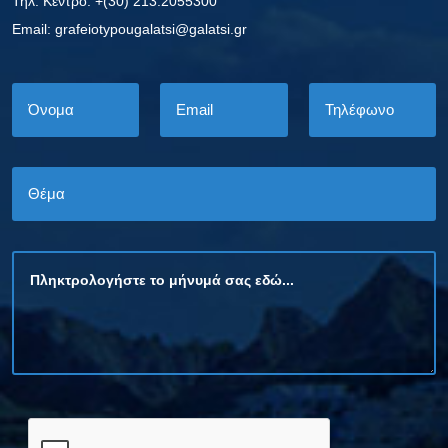
Τηλ. Κέντρο: +(30) 213.2055300
Εmail: grafeiotypougalatsi@galatsi.gr