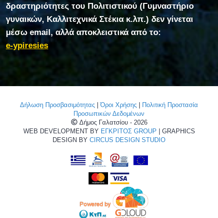
δραστηριότητες του Πολιτιστικού (Γυμναστήριο
γυναικών, Καλλιτεχνικά Στέκια κ.λπ.) δεν γίνεται
μέσω email, αλλά αποκλειστικά από το:
e-ypiresies
Δήλωση Προσβασιμότητας
|
Όροι Χρήσης
|
Πολιτική Προστασία
Προσωπικών Δεδομένων
Δήμος Γαλατσίου - 2026
WEB DEVELOPMENT BY
ΕΓΚΡΙΤΟΣ GROUP
| GRAPHICS
DESIGN BY
CIRCUS DESIGN STUDIO