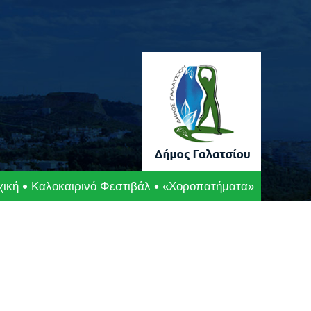
χική
Καλοκαιρινό Φεστιβάλ
«Χοροπατήματα»