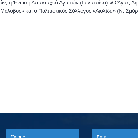
τών, η Ένωση Απανταχού Αγριτών (Γαλατσίου) «Ο Άγιος Δ
όλυβος» και ο Πολιτιστικός Σύλλογος «Αιολίδα» (Ν. Σμύρ