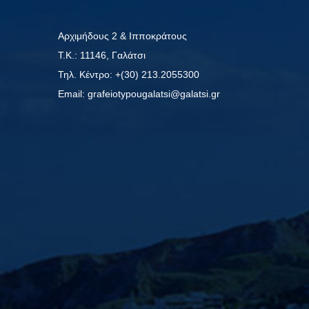
Αρχιμήδους 2 & Ιπποκράτους
Τ.Κ.: 11146, Γαλάτσι
Τηλ. Κέντρο: +(30) 213.2055300
Εmail: grafeiotypougalatsi@galatsi.gr