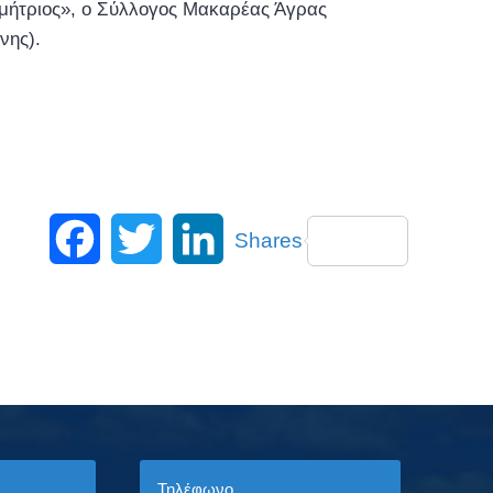
ημήτριος», ο Σύλλογος Μακαρέας Άγρας
νης).
Facebook
Twitter
LinkedIn
Shares