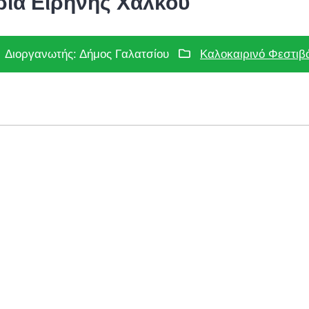
τρια Ειρήνης Χάλκου
Διοργανωτής: Δήμος Γαλατσίου
Καλοκαιρινό Φεστιβ