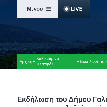
Μετάβαση
Άλμα
στο
στη
Μενού
LIVE
περιεχόμενο
γραμμή
πλοήγησης
Καλοκαιρινό
Αρχική
Εκδήλωση του 
Φεστιβάλ
Εκδήλωση του Δήμου Γαλατ