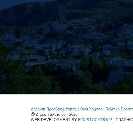
Δήλωση Προσβασιμότητας
|
Όροι Χρήσης
|
Πολιτική Προσ
Δήμος Γαλατσίου - 2026
WEB DEVELOPMENT BY
ΕΓΚΡΙΤΟΣ GROUP
| GRAPHI