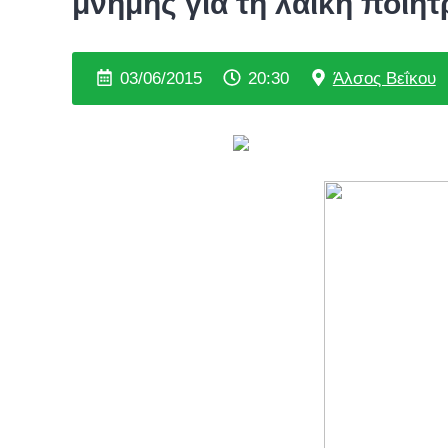
μνήμης για τη λαϊκή ποιή
03/06/2015
20:30
Άλσος Βεΐκου