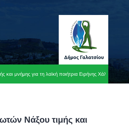
ς και μνήμης για τη λαϊκή ποιήτρια Ειρήνης Χάλκου
ωτών Νάξου τιμής και