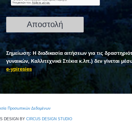
Σημείωση: Η διαδικασία αιτήσεων για τις δραστηριό
γυναικών, Καλλιτεχνικά Στέκια κ.λπ.) δεν γίνεται μέ
e-ypiresies
τασία Προσωπικών Δεδομένων
CS DESIGN BY
CIRCUS DESIGN STUDIO