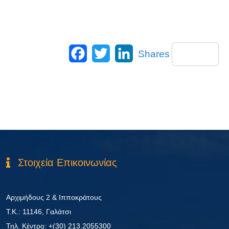
Facebook
Twitter
LinkedIn
Shares
Στοιχεία Επικοινωνίας
Αρχιμήδους 2 & Ιπποκράτους
Τ.Κ.: 11146, Γαλάτσι
Τηλ. Κέντρο: +(30) 213.2055300