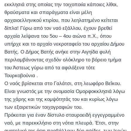
εκκλησιά στης οποίας την τοιχοποιία κάποιες λίθοι,
θραύσματα και σπαράγματα είναι μέλη
αρχαιοελληνικού κτιρίου, που λεηλατημένο κείτεται
δίπλα! Γύρω από τον ναό εξάλλου, έχουν βρεθεί
αρχαία λείψανα του 5ου – 4ου αιώνα π.Χ., όπου
υπήρχε και το αρχαίο νεκροταφείο του αρχαίου Δήμου
Βατής. Ο Δήμος Βατής ανήκε στην Αιγηίδα φυλή
περιλαμβάνοντας σχεδόν ολόκληρο το βόρειο τμήμα
του Άστεως γύρω από τα αφιλόξενα τότε
Τουρκοβούνια .
Ο ναός βρίσκεται στο Γαλάτσι, στη λεωφόρο Βεΐκου.
Είναι γνωστός με την ονομασία Ομορφοκκλησιά λόγω
της χάρης και της κομψότητάς του και κυρίως λόγω
των εξαιρετικών τοιχογραφιών του.
Πρόκειται για έναν δίστυλο σταυροειδή εγγεγραμμένο
ναό, με παρεκκλήσιο στη νότια πλευρά. Έτσι, στην
ανατολική της όψη προβάλλουν δύο αψίδες, των Ιερών