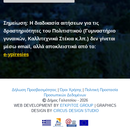
Σημείωση: Η διαδικασία αιτήσεων για τις
δραστηριότητες του Πολιτιστικού (Γυμναστήριο
γυναικών, Καλλιτεχνικά Στέκια κ.λπ.) δεν γίνεται
μέσω email, αλλά αποκλειστικά από το:
e-ypiresies
Δήλωση Προσβασιμότητας
|
Όροι Χρήσης
|
Πολιτική Προστασία
Προσωπικών Δεδομένων
Δήμος Γαλατσίου - 2026
WEB DEVELOPMENT BY
ΕΓΚΡΙΤΟΣ GROUP
| GRAPHICS
DESIGN BY
CIRCUS DESIGN STUDIO