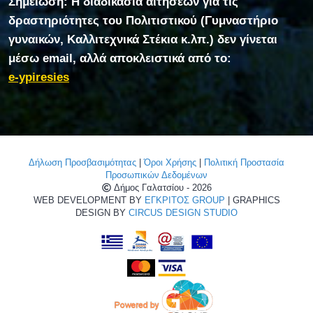
Σημείωση: Η διαδικασία αιτήσεων για τις
δραστηριότητες του Πολιτιστικού (Γυμναστήριο
γυναικών, Καλλιτεχνικά Στέκια κ.λπ.) δεν γίνεται
μέσω email, αλλά αποκλειστικά από το:
e-ypiresies
Δήλωση Προσβασιμότητας
|
Όροι Χρήσης
|
Πολιτική Προστασία
Προσωπικών Δεδομένων
Δήμος Γαλατσίου - 2026
WEB DEVELOPMENT BY
ΕΓΚΡΙΤΟΣ GROUP
| GRAPHICS
DESIGN BY
CIRCUS DESIGN STUDIO