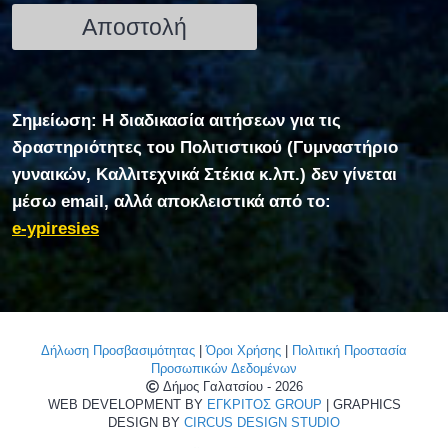
Σημείωση: Η διαδικασία αιτήσεων για τις
δραστηριότητες του Πολιτιστικού (Γυμναστήριο
γυναικών, Καλλιτεχνικά Στέκια κ.λπ.) δεν γίνεται
μέσω email, αλλά αποκλειστικά από το:
e-ypiresies
Δήλωση Προσβασιμότητας
|
Όροι Χρήσης
|
Πολιτική Προστασία
Προσωπικών Δεδομένων
Δήμος Γαλατσίου - 2026
WEB DEVELOPMENT BY
ΕΓΚΡΙΤΟΣ GROUP
| GRAPHICS
DESIGN BY
CIRCUS DESIGN STUDIO