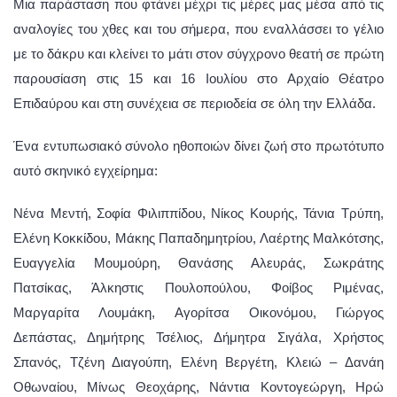
Μια παράσταση που φτάνει μέχρι τις μέρες μας μέσα από τις
αναλογίες του χθες και του σήμερα, που εναλλάσσει το γέλιο
με το δάκρυ και κλείνει το μάτι στον σύγχρονο θεατή σε πρώτη
παρουσίαση στις 15 και 16 Ιουλίου στο Αρχαίο Θέατρο
Επιδαύρου και στη συνέχεια σε περιοδεία σε όλη την Ελλάδα.
Ένα εντυπωσιακό σύνολο ηθοποιών δίνει ζωή στο πρωτότυπο
αυτό σκηνικό εγχείρημα:
Νένα Μεντή, Σοφία Φιλιππίδου, Νίκος Κουρής, Τάνια Τρύπη,
Ελένη Κοκκίδου, Μάκης Παπαδημητρίου, Λαέρτης Μαλκότσης,
Ευαγγελία Μουμούρη, Θανάσης Αλευράς, Σωκράτης
Πατσίκας, Άλκηστις Πουλοπούλου, Φοίβος Ριμένας,
Μαργαρίτα Λουμάκη, Αγορίτσα Οικονόμου, Γιώργος
Δεπάστας, Δημήτρης Τσέλιος, Δήμητρα Σιγάλα, Χρήστος
Σπανός, Τζένη Διαγούπη, Ελένη Βεργέτη, Κλειώ – Δανάη
Οθωναίου, Μίνως Θεοχάρης, Νάντια Κοντογεώργη, Ηρώ