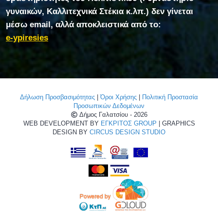
γυναικών, Καλλιτεχνικά Στέκια κ.λπ.) δεν γίνεται
μέσω email, αλλά αποκλειστικά από το:
e-ypiresies
Δήλωση Προσβασιμότητας
|
Όροι Χρήσης
|
Πολιτική Προστασία
Προσωπικών Δεδομένων
Δήμος Γαλατσίου - 2026
WEB DEVELOPMENT BY
ΕΓΚΡΙΤΟΣ GROUP
| GRAPHICS
DESIGN BY
CIRCUS DESIGN STUDIO