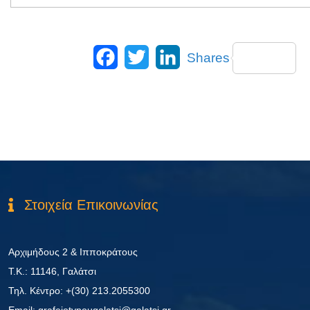
Facebook
Twitter
LinkedIn
Shares
Στοιχεία Επικοινωνίας
Αρχιμήδους 2 & Ιπποκράτους
Τ.Κ.: 11146, Γαλάτσι
Τηλ. Κέντρο: +(30) 213.2055300
Εmail: grafeiotypougalatsi@galatsi.gr