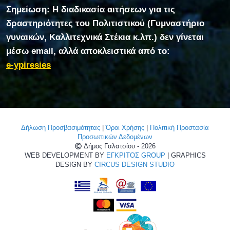
Σημείωση: Η διαδικασία αιτήσεων για τις
δραστηριότητες του Πολιτιστικού (Γυμναστήριο
γυναικών, Καλλιτεχνικά Στέκια κ.λπ.) δεν γίνεται
μέσω email, αλλά αποκλειστικά από το:
e-ypiresies
Δήλωση Προσβασιμότητας
|
Όροι Χρήσης
|
Πολιτική Προστασία
Προσωπικών Δεδομένων
Δήμος Γαλατσίου - 2026
WEB DEVELOPMENT BY
ΕΓΚΡΙΤΟΣ GROUP
| GRAPHICS
DESIGN BY
CIRCUS DESIGN STUDIO