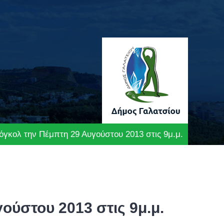
όγκολ την Πέμπτη 29 Αυγούστου 2013 στις 9μ.μ.
ούστου 2013 στις 9μ.μ.