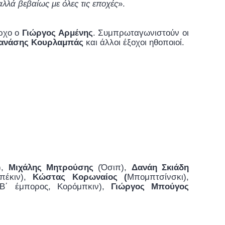
αλλά βεβαίως με όλες τις εποχές
».
ρχο ο
Γιώργος Αρμένης
. Συμπρωταγωνιστούν οι
 Θανάσης Κουρλαμπάς
και άλλοι έξοχοι ηθοποιοί.
),
Μιχάλης Μητρούσης
(Όσιπ),
Δανάη Σκιάδη
πέκιν),
Κώστας Κορωναίος (
Μπομπτσίνσκι),
 Β΄ έμπορος, Κορόμπκιν),
Γιώργος Μπούγος