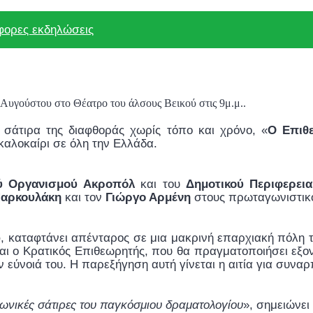
φορες εκδηλώσεις
Αυγούστου στο Θέατρο του άλσους Βεικού στις 9μ.μ..
 σάτιρα της διαφθοράς χωρίς τόπο και χρόνο, «
Ο Επιθ
 καλοκαίρι σε όλη την Ελλάδα.
ύ Οργανισμού
Ακροπόλ
και του
Δημοτικού Περιφερει
Μαρκουλάκη
και τον
Γιώργο Αρμένη
στους πρωταγωνιστικο
καταφτάνει απένταρος σε μια μακρινή επαρχιακή πόλη τη
αι ο Κρατικός Επιθεωρητής, που θα πραγματοποιήσει εξονυχ
ν εύνοιά του. Η παρεξήγηση αυτή γίνεται η αιτία για συνα
ινωνικές σάτιρες του παγκόσμιου δραματολογίου
», σημειώνει