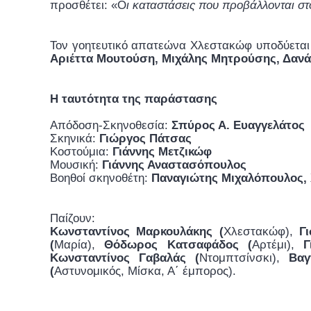
προσθέτει: «Ο
ι καταστάσεις που προβάλλονται στο
Τον γοητευτικό απατεώνα Χλεστακώφ υποδύετα
Αριέττα Μουτούση, Μιχάλης Μητρούσης, Δαν
Η ταυτότητα της παράστασης
Απόδοση-Σκηνοθεσία:
Σπύρος Α. Ευαγγελάτος
Σκηνικά:
Γιώργος Πάτσας
Κοστούμια:
Γιάννης Μετζικώφ
Μουσική:
Γιάννης Αναστασόπουλος
Βοηθοί σκηνοθέτη:
Παναγιώτης Μιχαλόπουλος, 
Παίζουν:
Κωνσταντίνος Μαρκουλάκης (
Χλεστακώφ),
Γ
(
Μαρία),
Θόδωρος Κατσαφάδος (
Αρτέμι),
Γ
Κωνσταντίνος Γαβαλάς (
Ντομπτσίνσκι),
Βαγ
(
Αστυνομικός, Μίσκα, Α΄ έμπορος).