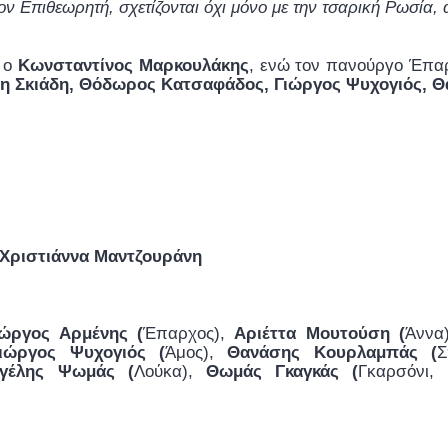
ν Επιθεωρητή, σχετίζονται όχι μόνο με την τσαρική Ρωσία, 
ι ο
Κωνσταντίνος Μαρκουλάκης
, ενώ τον πανούργο Έπα
άη Σκιάδη, Θόδωρος Κατσαφάδος, Γιώργος Ψυχογιός,
Χριστιάννα Μαντζουράνη
ιώργος Αρμένης (
Έπαρχος),
Αριέττα Μουτούση (
Άννα
ιώργος Ψυχογιός (
Άμος),
Θανάσης Κουρλαμπάς (
Σ
γέλης Ψωμάς (
Λούκα),
Θωμάς Γκαγκάς (
Γκαρσόνι,